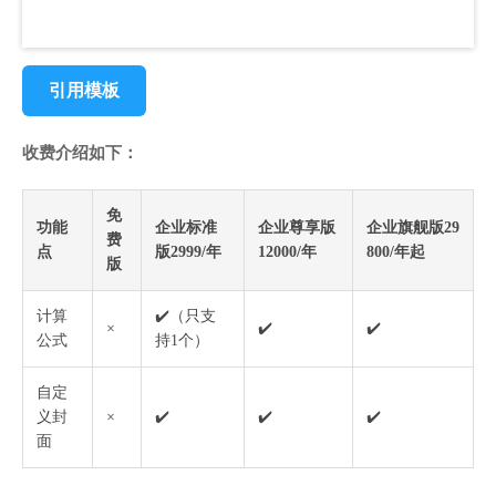
引用模板
收费介绍如下：
免
功能
企业标准
企业尊享版
企业旗舰版29
费
点
版2999/年
12000/年
800/年起
版
计算
✔️（只支
×
✔️
✔️
公式
持1个）
自定
义封
×
✔️
✔️
✔️
面