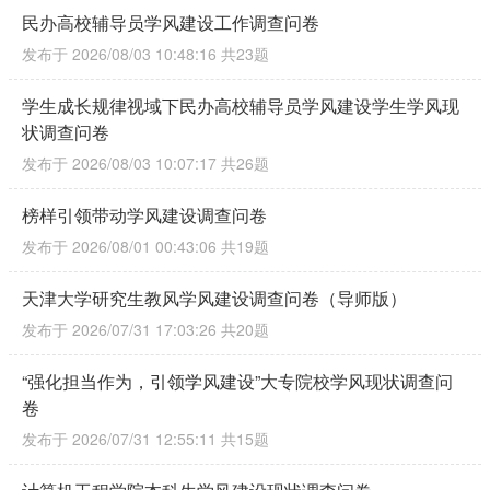
民办高校辅导员学风建设工作调查问卷
发布于 2026/08/03 10:48:16
共23题
学生成长规律视域下民办高校辅导员学风建设学生学风现
状调查问卷
发布于 2026/08/03 10:07:17
共26题
榜样引领带动学风建设调查问卷
发布于 2026/08/01 00:43:06
共19题
天津大学研究生教风学风建设调查问卷（导师版）
发布于 2026/07/31 17:03:26
共20题
“强化担当作为，引领学风建设”大专院校学风现状调查问
卷
发布于 2026/07/31 12:55:11
共15题