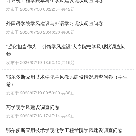
计算机工程学院本科生学风建设现状调查问卷
发布于 2026/07/30 09:22:54
共42题
外国语学院学风建设与外语学习现状调查问卷
发布于 2026/07/28 23:46:20
共38题
“强化担当作为，引领学风建设”大专院校学风现状调查问
卷
发布于 2026/07/19 13:53:43
共15题
鄂尔多斯应用技术学院学风教风建设情况调查问卷（学生
卷）
发布于 2026/07/19 09:50:09
共38题
药学院学风建设调查问卷
发布于 2026/07/16 17:47:14
共42题
鄂尔多斯应用技术学院化学工程学院学风建设调查问卷