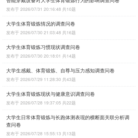
智能穿戴设备对大学生体育锻炼行为的影响调查问卷
发布于 2026/07/31 20:16:48
共10题
大学生体育锻炼情况的调查问卷
发布于 2026/07/30 21:03:48
共16题
大学生体育锻炼习惯现状调查问卷
发布于 2026/07/30 20:18:01
共14题
大学生感戴、体育锻炼、自尊与压力感知调查问卷
发布于 2026/07/29 11:28:30
共43题
大学生体育锻炼现状与健康意识调查问卷
发布于 2026/07/28 19:37:05
共22题
大学生日常体育锻炼与长跑体测表现的横断面关联分析调
查问卷
发布于 2026/07/28 15:55:13
共13题