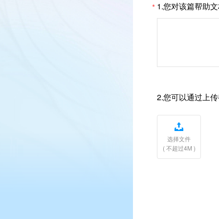
1.您对该篇帮助
*
2.您可以通过上

选择文件
( 不超过4M )