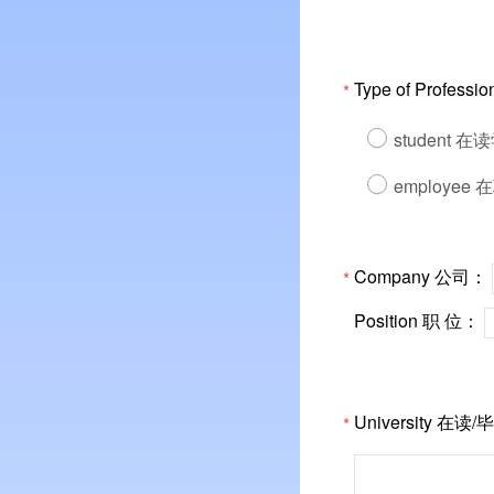
Type of Profes
*
student 在
employee
Company 公司：
*
Position 职 位：
University 在读
*