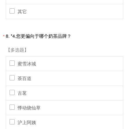
其它
8.
*4.您更偏向于哪个奶茶品牌？
*
【多选题】
蜜雪冰城
茶百道
古茗
悸动烧仙草
沪上阿姨