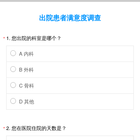
出院患者满意度调查
1. 您出院的科室是哪个？
*
A 内科
B 外科
C 骨科
D 其他
2. 您在医院住院的天数是？
*