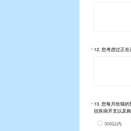
12.
您考虑过正在
*
13.
您每月给猫的
*
括疾病开支以及
300以内