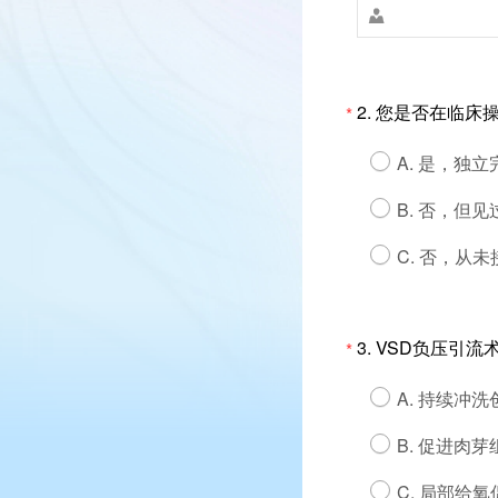

2.
您是否在临床操
*
A. 是，独
B. 否，但
C. 否，从
3.
VSD负压引流
*
A. 持续冲
B. 促进肉
C. 局部给