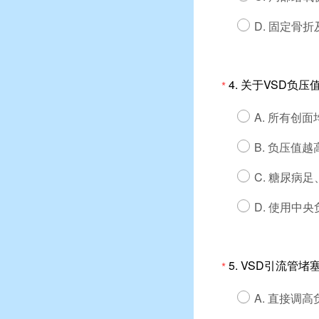
D. 固定骨
4.
关于VSD负压
*
A. 所有创面
B. 负压值
C. 糖尿病
D. 使用中
5.
VSD引流管堵
*
A. 直接调高