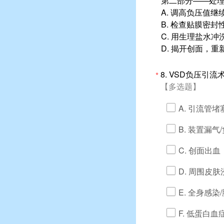
第二部分——处
A. 调高负压值继
B. 检查贴膜密
C. 用生理盐水冲
D. 揭开创面，重
8.
VSD负压引流
*
【多选题】
A. 引流管堵
B. 装置漏气
C. 创面出血
D. 周围皮肤
E. 全身感染
F. 低蛋白血