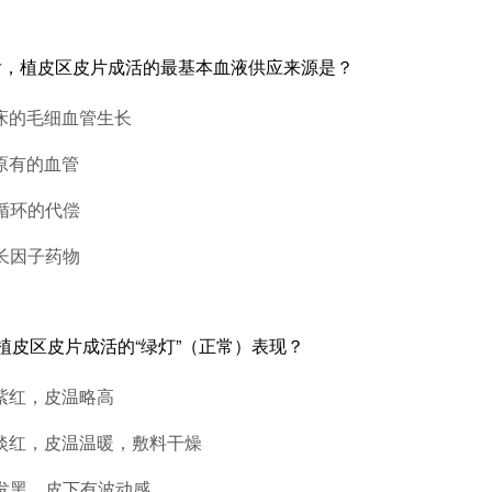
后，植皮区皮片成活的最基本血液供应来源是？
底床的毛细血管生长
身原有的血管
液循环的代偿
生长因子药物
植皮区皮片成活的“绿灯”（正常）表现？
色紫红，皮温略高
色淡红，皮温温暖，敷料干燥
色发黑，皮下有波动感