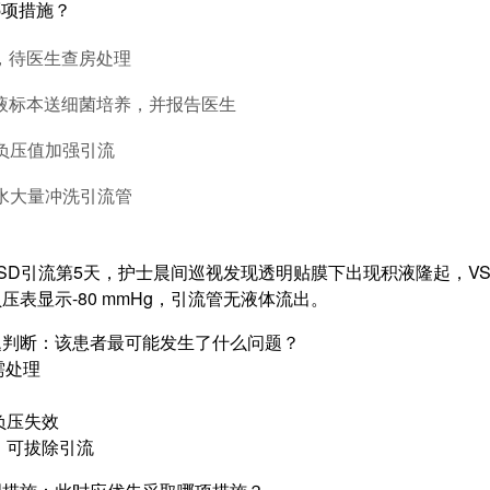
哪项措施？
察，待医生查房处理
流液标本送细菌培养，并报告医生
高负压值加强引流
盐水大量冲洗引流管
SD引流第5天，护士晨间巡视发现透明贴膜下出现积液隆起，V
压表显示-80 mmHg，引流管无液体流出。
题判断：该患者最可能发生了什么问题？
需处理
负压失效
好，可拔除引流