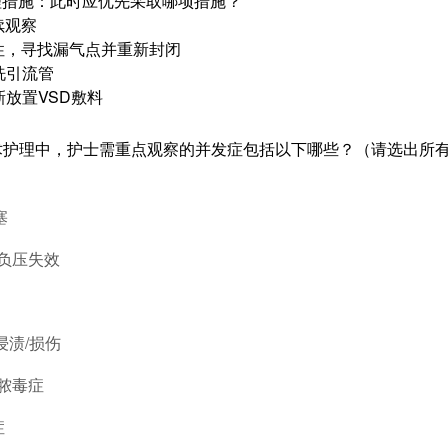
理措施：此时应优先采取哪项措施？
续观察
封性，寻找漏气点并重新封闭
洗引流管
新放置VSD敷料
术护理中，护士需重点观察的并发症包括以下哪些？（请选出所
塞
/负压失效
浸渍/损伤
/脓毒症
症