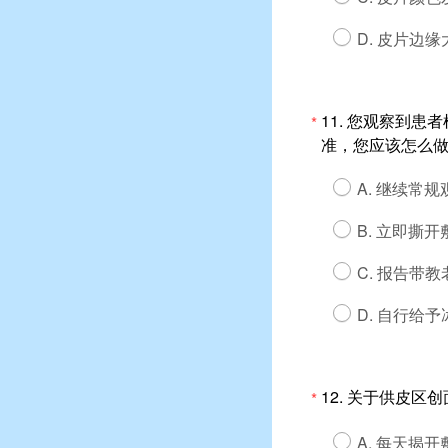
D. 皮片边
11.
您观察到患者
*
准，您应该怎么
A. 继续常
B. 立即撕
C. 报告带
D. 自行给
12.
关于供皮区创
*
A. 每天揭