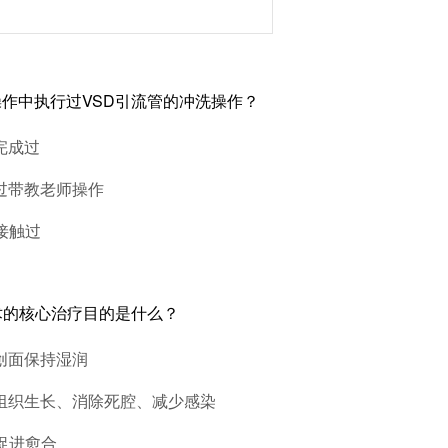
作中执行过VSD引流管的冲洗操作？
立完成过
见过带教老师操作
未接触过
术的核心治疗目的是什么？
洗创面保持湿润
芽组织生长、消除死腔、减少感染
氧促进愈合