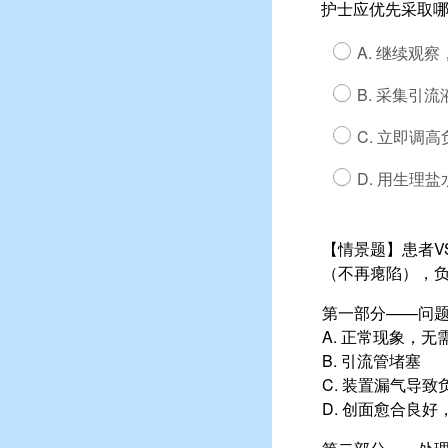
护士应优先采取
A. 继续观
B. 采集引
C. 立即调
D. 用生理
【情景题】患者V
（不再瘪陷），负
第一部分——问
A. 正常现象，无
B. 引流管堵塞
C. 装置漏气导致
D. 创面愈合良