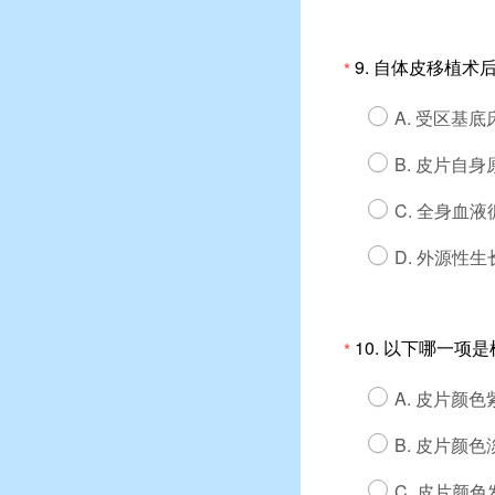
9.
自体皮移植术
*
A. 受区基
B. 皮片自
C. 全身血
D. 外源性
10.
以下哪一项是
*
A. 皮片颜
B. 皮片颜
C. 皮片颜