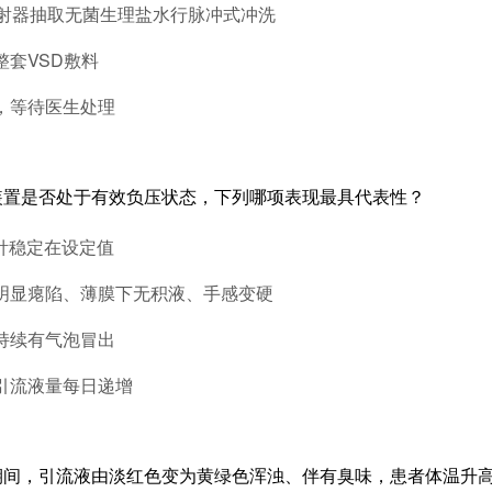
ml注射器抽取无菌生理盐水行脉冲式冲洗
整套VSD敷料
压，等待医生处理
装置是否处于有效负压状态，下列哪项表现最具代表性？
指针稳定在设定值
敷料明显瘪陷、薄膜下无积液、手感变硬
内持续有气泡冒出
内引流液量每日递增
期间，引流液由淡红色变为黄绿色浑浊、伴有臭味，患者体温升高至