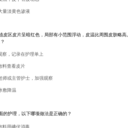
缘大量淡黄色渗液
植皮区皮片呈暗红色，局部有小范围浮动，皮温比周围皮肤略高。
做？
规观察，记录在护理单上
开敷料查看皮片
教老师或主管护士，加强观察
予冰敷降温
面的护理，以下哪项做法是正确的？
开敷料用碘伏消毒