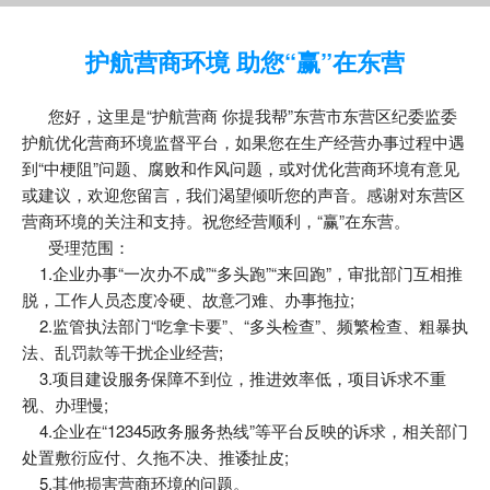
护航营商环境 助您“赢”在东营
您好，这里是“护航营商 你提我帮”东营市东营区纪委监委
护航优化营商环境监督平台，如果您在生产经营办事过程中遇
到“中梗阻”问题、腐败和作风问题，或对优化营商环境有意见
或建议，欢迎您留言，我们渴望倾听您的声音。感谢对东营区
营商环境的关注和支持。祝您经营顺利，“赢”在东营。
受理范围：
1.企业办事“一次办不成”“多头跑”“来回跑”，审批部门互相推
脱，工作人员态度冷硬、故意刁难、办事拖拉;
2.监管执法部门“吃拿卡要”、“多头检查”、频繁检查、粗暴执
法、乱罚款等干扰企业经营;
3.项目建设服务保障不到位，推进效率低，项目诉求不重
视、办理慢;
4.企业在“12345政务服务热线”等平台反映的诉求，相关部门
处置敷衍应付、久拖不决、推诿扯皮;
5.其他损害营商环境的问题。