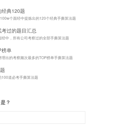
经典120题
100w个面经中提炼出的120个经典手撕算法题
试考过的题目汇总
面经中，所有公司考察过的全部手撕算法题
P榜单
整理出的考察频次最多的TOP榜单手撕算法题
0题
100道必考手撕算法题
名是？