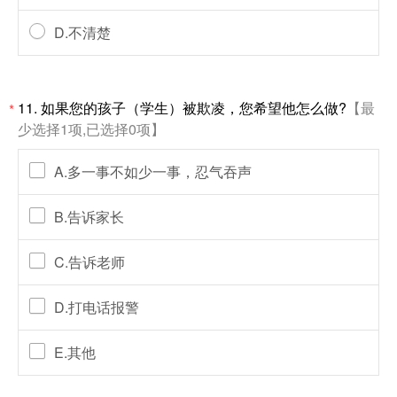
D.不清楚
11. 如果您的孩子（学生）被欺凌，您希望他怎么做?
【最
*
少选择1项,已选择0项】
A.多一事不如少一事，忍气吞声
B.告诉家长
C.告诉老师
D.打电话报警
E.其他