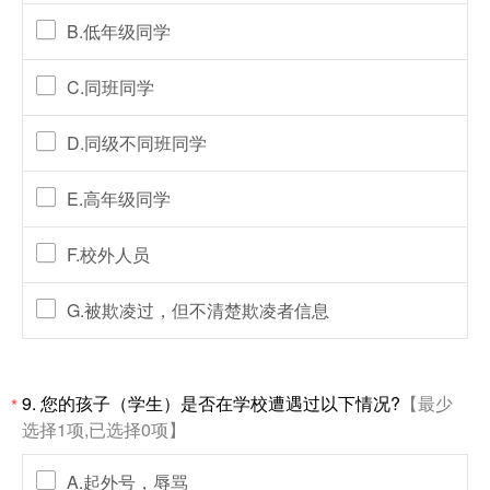
B.低年级同学
C.同班同学
D.同级不同班同学
E.高年级同学
F.校外人员
G.被欺凌过，但不清楚欺凌者信息
9. 您的孩子（学生）是否在学校遭遇过以下情况?
【最少
*
选择1项,已选择0项】
A.起外号，辱骂