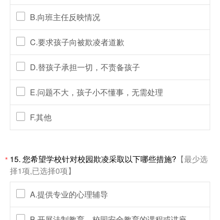
B.向班主任反映情况
C.要求孩子向被欺凌者道歉
D.替孩子承担一切，不责备孩子
E.问题不大，孩子小不懂事，无需处理
F.其他
15. 您希望学校针对校园欺凌采取以下哪些措施?
【最少选
*
择1项,已选择0项】
A.提供专业的心理辅导
B.开展法制教育，校园安全教育的课程或讲座