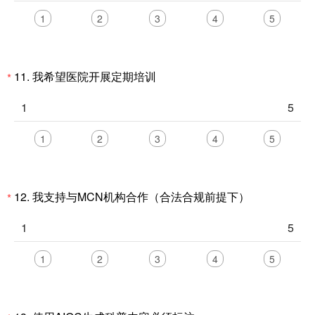
1
2
3
4
5
11.
我希望医院开展定期培训
*
1
5
1
2
3
4
5
12.
我支持与MCN机构合作（合法合规前提下）
*
1
5
1
2
3
4
5