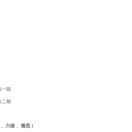
第一期
第二期
7、语言成绩(四级 、六级 、雅思 )