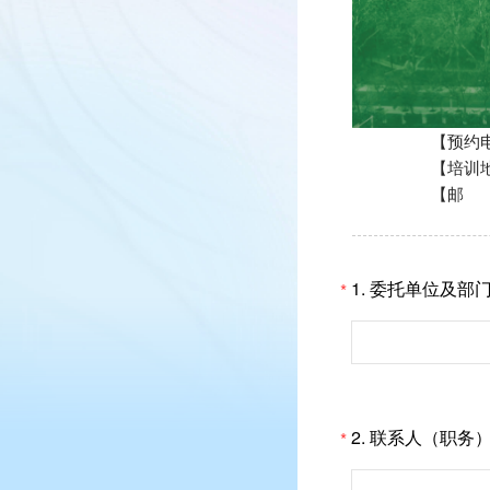
【预约电话】：0538
【培训地址】：
【邮 箱】：sd
1.
委托单位及部
*
2.
联系人（职务
*