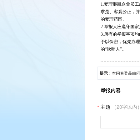
1.受理鹏凯企业员
求是、客观公正，并
的受理范围。
2.举报人应遵守国
3.
所有的举报事项均
予以保密，优先办理
的“吹哨人”。
提示：
本问卷奖品由
举报内容
（20字以内
*
主题