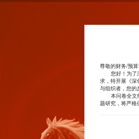
尊敬的财务/预算
您好！
为了
求，特开展《深
与组织者，您的
本问卷全文约3
题研究，将严格