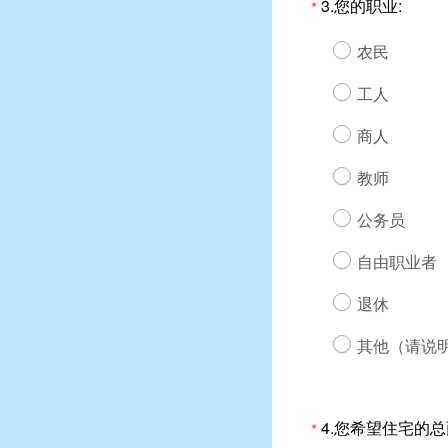
3.您的职业:
*
农民
工人
商人
教师
公务员
自由职业者
退休
其他（请说
4.您希望住宅的
*