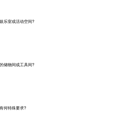
庭娱乐室或活动空间?
立的储物间或工具间?
计有何特殊要求?