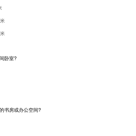
米
方米
方米
间卧室?
立的书房或办公空间?