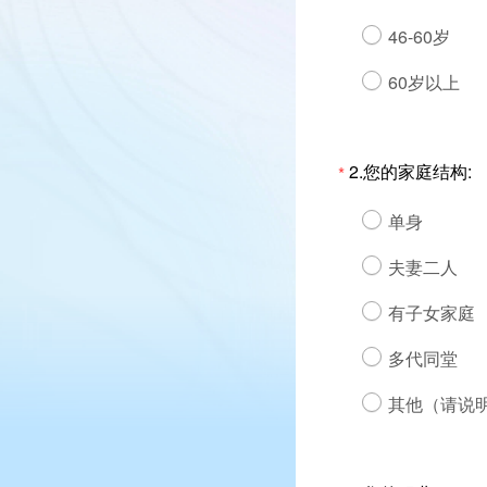
46-60岁
60岁以上
2.您的家庭结构:
*
单身
夫妻二人
有子女家庭
多代同堂
其他（请说