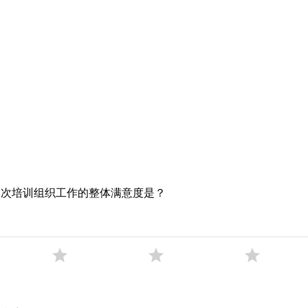
本次培训组织工作的整体满意度是？


