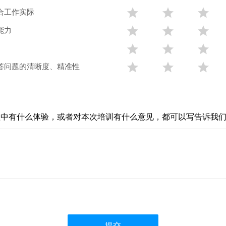
合工作实际



能力






答问题的清晰度、精准性



程中有什么体验，或者对本次培训有什么意见，都可以写告诉我
提交