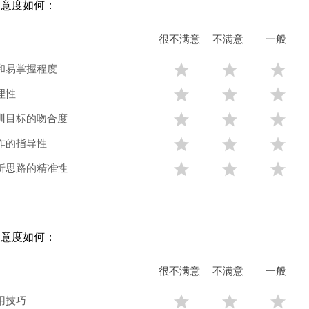
满意度如何：
很不满意
不满意
一般
和易掌握程度



理性



训目标的吻合度



作的指导性



析思路的精准性



满意度如何：
很不满意
不满意
一般
用技巧


