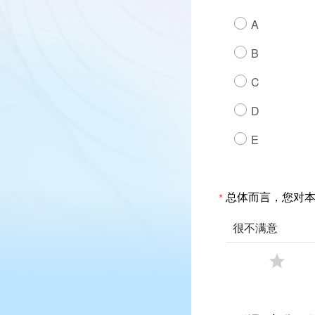
A
B
C
D
E
总体而言，您对
*
很不满意
