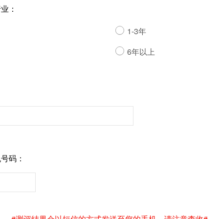
行业：
1-3年
6年以上
机号码：
#测评结果会以短信的方式发送至您的手机，请注意查收#