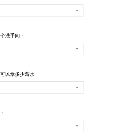
哪个洗手间：
月可以拿多少薪水：
级：