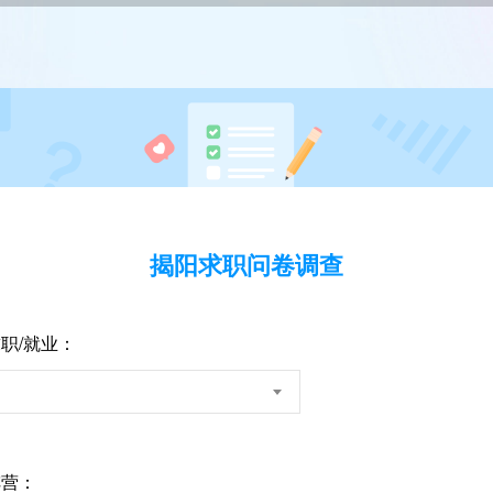
揭阳求职问卷调查
职/就业：
阵营：