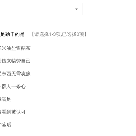
卯足劲干的是：
【请选择1-3项,已选择0项】
柴米油盐酱醋茶
用钱来犒劳自己
买东西无需犹豫
一群人一条心
我满足
被看到被认可
甘落后