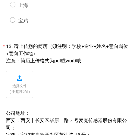
上海
宝鸡
12.
请上传您的简历（须注明：学校+专业+姓名+意向岗位
*
+意向工作地）
注意：简历上传格式为pdf或word哦

选择文件
( 不超过5M )
公司地址：
西安：西安市长安区毕原二路 7 号麦克传感器股份有限公
司；
宝鸡：宝鸡市高新开发区英达路 18 号；