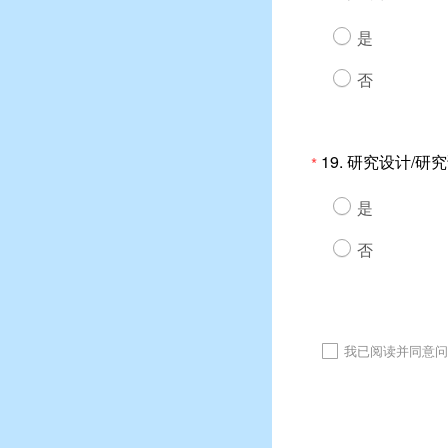
是
否
19.
研究设计/研
*
是
否
我已阅读并同意问