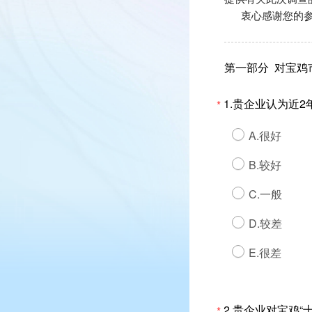
衷心感谢您的参
第一部分 对宝鸡
1.贵企业认为近
*
A.很好
B.较好
C.一般
D.较差
E.很差
2.贵企业对宝鸡
*