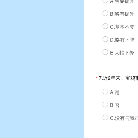
A.明显提升
B.略有提升
C.基本不变
D.略有下降
E.大幅下降
7.近2年来，宝
*
A.是
B.否
C.没有与我