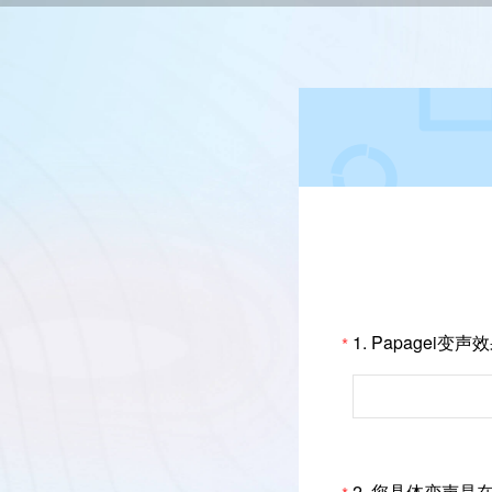
1.
Papagei变
*
2.
您具体变声是