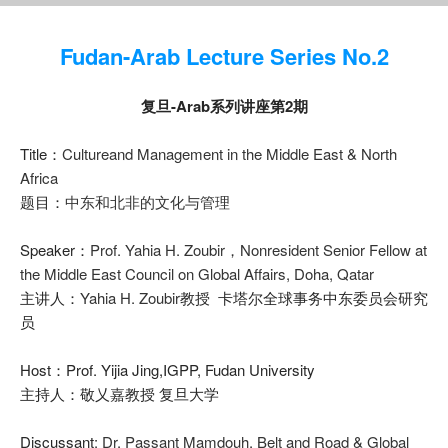
Fudan-Arab Lecture Series No.2
复旦-Arab系列讲座第2期
Title：
Cultureand Management in the Middle East & North
Africa
题目：
中东和北非的文化与管理
Speaker：
Prof. Yahia H. Zoubir
，Nonresident Senior Fellow at
the Middle East Council on Global Affairs, Doha, Qatar
主讲人：
Yahia H. Zoubir
教授 卡塔尔全球事务中东委员会研究
员
Host：Prof. Yijia Jing,IGPP, Fudan University
主持人：敬乂嘉教授 复旦大学
Discussant
:
Dr. Passant Mamdouh, Belt and Road & Global