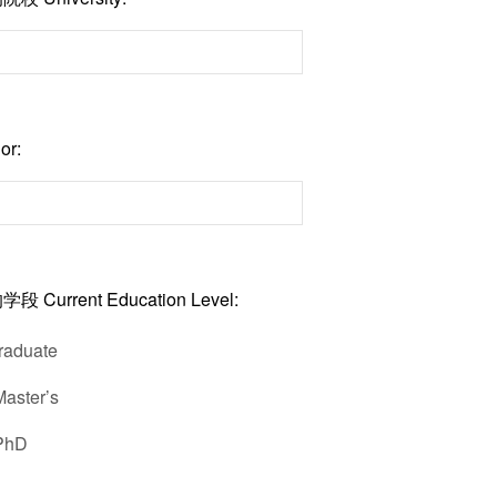
or:
Current Education Level:
aduate
ster’s
hD