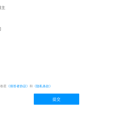
博主
门
卷星
《填答者协议》
和
《隐私条款》
提交