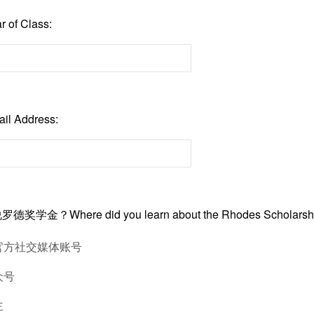
of Class:
l Address:
学金？Where did you learn about the Rhodes Scholarsh
官方社交媒体账号
众号
主