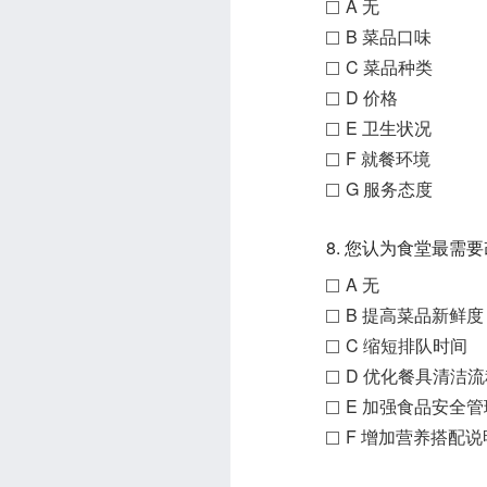
A 无
B 菜品口味
C 菜品种类
D 价格
E 卫生状况
F 就餐环境
G 服务态度
8. 您认为食堂最需
A 无
B 提高菜品新鲜度
C 缩短排队时间
D 优化餐具清洁流
E 加强食品安全管
F 增加营养搭配说