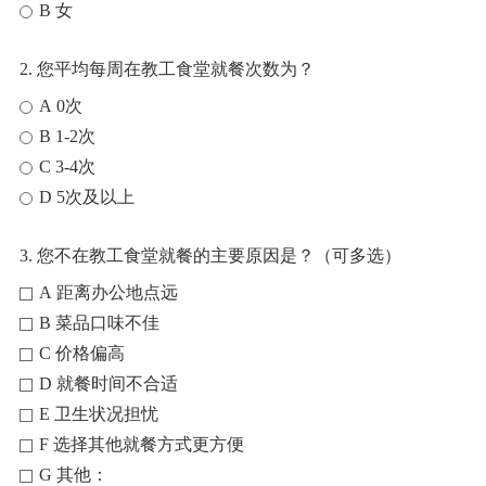
B 女
2. 您平均每周在教工食堂就餐次数为？
A 0次
B 1-2次
C 3-4次
D 5次及以上
3. 您不在教工食堂就餐的主要原因是？（可多选）
A 距离办公地点远
B 菜品口味不佳
C 价格偏高
D 就餐时间不合适
E 卫生状况担忧
F 选择其他就餐方式更方便
G 其他：