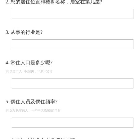
2. 您的居住位置和楼盘名称，居室在第几层?
3. 从事的行业是?
4. 常住人口是多少呢?
例:夫妻二人+小孩(男，10岁)+父母
5. 偶住人员及偶住频率?
例:父母长辈两人，一年中大概居住2个月