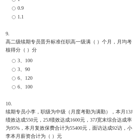
0.9
1.1
9.
高二级续期专员晋升标准任职高一级满（
）个月，月均考
核得分（
）分
3、100
3、90
6、120
6、100
10.
续期专员小李，职级为中级（月度考勤为满勤），本月
13J
绩效达成550元，25J绩效达成1600元，37J宽末综合达成率
为95%，本月
复效保费合计为
55400元，面访达成92
访，小
李本月薪资合计为（
）元