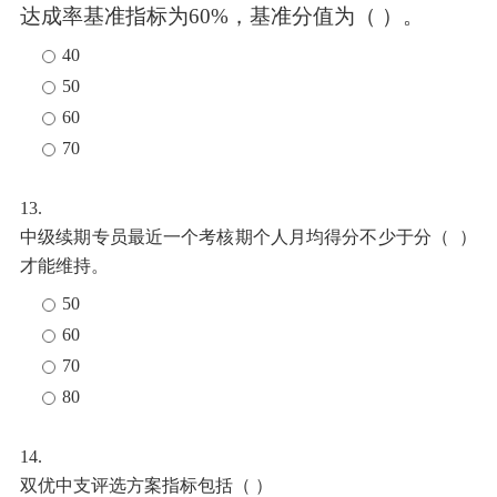
达成率
基准指标
为
60%，
基准分值
为（
）
。
40
50
60
70
13.
中级续期专员最近一个考核期个人月均得分不少于分（
）
才能维持
。
50
60
70
80
14.
双优中支评选方案指标包括（
）