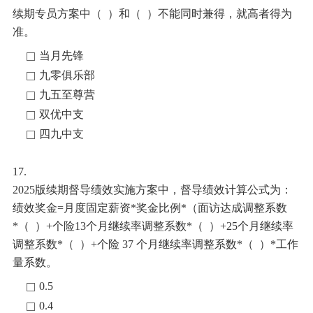
续期专员方案中（
）和（
）不能同时兼得，就高者得为
准。
当月先锋
九零俱乐部
九五至尊营
双优中支
四九中支
17.
2025版续期督导绩效实施方案中，督导绩效计算公式为：
绩效奖金
=月度固定薪资*奖金比例*（面访达成调整系数
*（ ）+个险13个月继续率调整系数*（ ）+25个月继续率
调整系数*（ ）+个险 37 个月继续率调整系数*（ ）*工作
量系数。
0.5
0.4