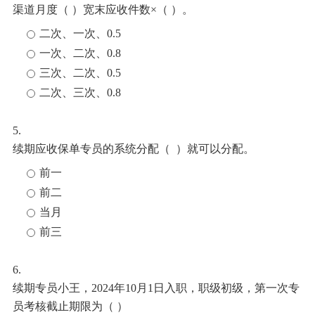
渠道月度（ ）宽末应收件数×（ ）
。
二次、一次、0.5
一次、二次、0.8
三次、二次、0.5
二次、三次、0.8
5.
续期应收保单专员的系统分配（
）就可以分配
。
前一
前二
当月
前三
6.
续期专员小王，
2024年10月1日
入职，职级初级，第一次专
员考核截止期限为（
）