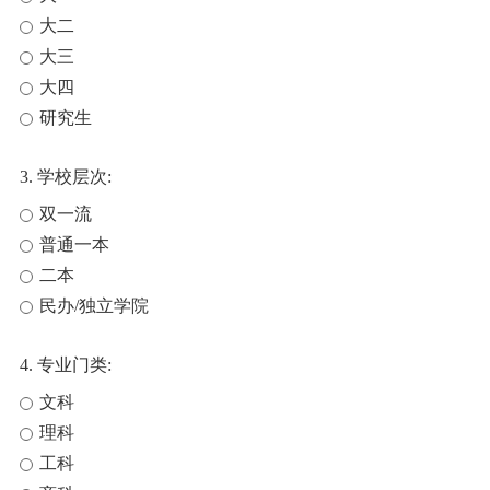
大二
大三
大四
研究生
3. 学校层次:
双一流
普通一本
二本
民办/独立学院
4. 专业门类:
文科
理科
工科