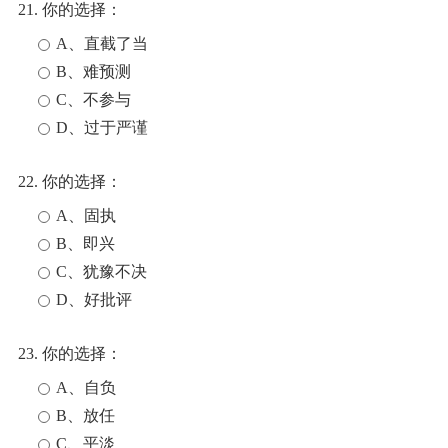
21. 你的选择：
A、直截了当
B、难预测
C、不参与
D、过于严谨
22. 你的选择：
A、固执
B、即兴
C、犹豫不决
D、好批评
23. 你的选择：
A、自负
B、放任
C、平淡