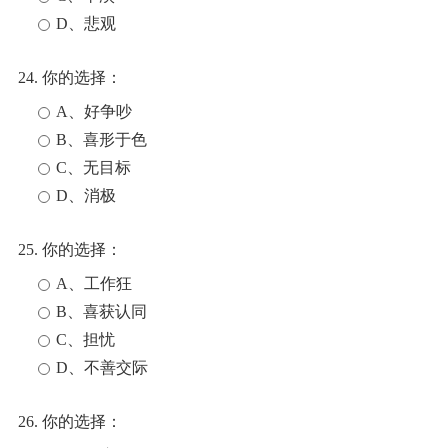
D、悲观
24. 你的选择：
A、好争吵
B、喜形于色
C、无目标
D、消极
25. 你的选择：
A、工作狂
B、喜获认同
C、担忧
D、不善交际
26. 你的选择：