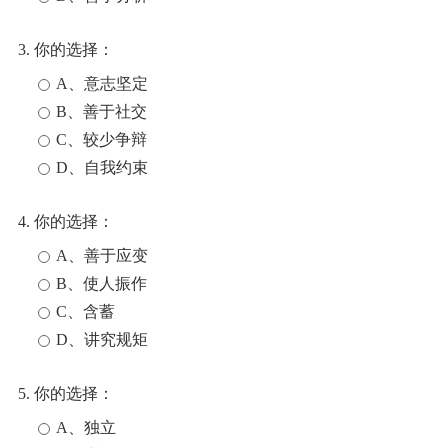
3. 你的选择：
A、意志坚定
B、善于社交
C、较少争辩
D、自我约束
4. 你的选择：
A、善于应变
B、使人振作
C、含蓄
D、讲究规矩
5. 你的选择：
A、独立