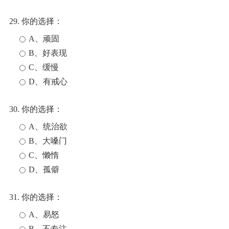
29. 你的选择：
A、顽固
B、好表现
C、缓慢
D、有戒心
30. 你的选择：
A、统治欲
B、大嗓门
C、懒惰
D、孤僻
31. 你的选择：
A、易怒
B、不专注