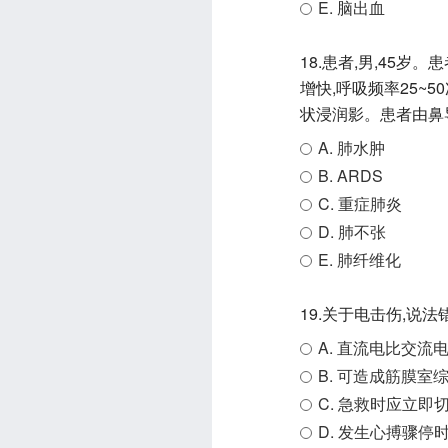
E. 脑出血
18.患者,男,45
增快,呼吸频率25~5
状浸润影。患者由鼻
A. 肺水肿
B. ARDS
C. 重症肺炎
D. 肺不张
E. 肺纤维化
19.关于电击伤,说
A. 直流电比交流
B. 可造成筋膜室
C. 急救时应立即
D. 发生心搏骤停