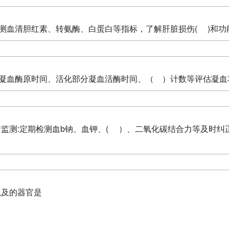
期检测血清胆红素、转氨酶、白蛋白等指标，了解肝脏损伤( )和功
监测凝血酶原时间、活化部分凝血活酶时间、（ ）计数等评估凝
平衡监测:定期检测血b钠、血钾、( ）、二氧化碳结合力等及时
先累及的器官是