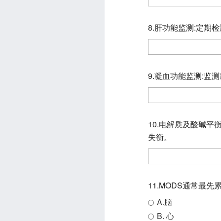
8.肝功能监测:定
9.凝血功能监测:
10.电解质及酸碱
失衡。
11.MODS通常最
A.脑
B. 心