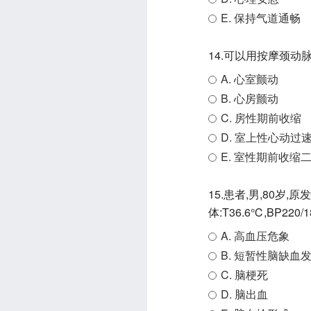
E. 保持气道通畅
14.可以用按摩颈
A. 心室颤动
B. 心房颤动
C. 房性期前收缩
D. 室上性心动过
E. 室性期前收缩
15.患者,男,80
体:T36.6℃,BP
A. 高血压危象
B. 短暂性脑缺血
C. 脑梗死
D. 脑出血