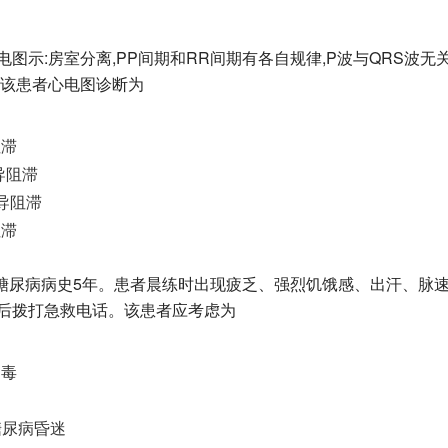
。心电图示:房室分离,PP间期和RR间期有各自规律,P波与QRS波无
n。该患者心电图诊断为
阻滞
导阻滞
传导阻滞
阻滞
岁,2型糖尿病病史5年。患者晨练时出现疲乏、强烈饥饿感、出汗、脉
后拨打急救电话。该患者应考虑为
中毒
糖尿病昏迷