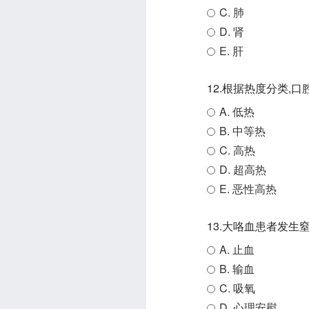
C. 肺
D. 肾
E. 肝
12.根据热度分类,口
A. 低热
B. 中等热
C. 高热
D. 超高热
E. 恶性高热
13.大咯血患者发生
A. 止血
B. 输血
C. 吸氧
D. 心理安慰