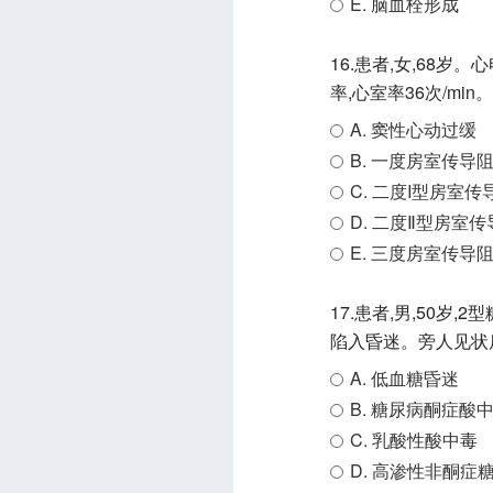
E. 脑血栓形成
16.患者,女,68岁
率,心室率36次/mi
A. 窦性心动过缓
B. 一度房室传导
C. 二度I型房室传
D. 二度Ⅱ型房室
E. 三度房室传导
17.患者,男,50
陷入昏迷。旁人见状
A. 低血糖昏迷
B. 糖尿病酮症酸
C. 乳酸性酸中毒
D. 高渗性非酮症