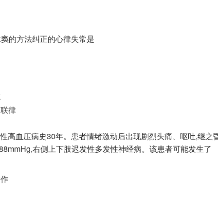
动脉窦的方法纠正的心律失常是
速
二联律
岁,原发性高血压病史30年。患者情绪激动后出现剧烈头痛、呕吐,继之
220/188mmHg,右侧上下肢迟发性多发性神经病。该患者可能发生了
发作