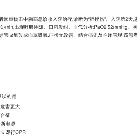
岁。患者因重物击中胸部急诊收入院治疗,诊断为“肺挫伤”。入院第2天
0次/min,出现呼吸困难、口唇发绀。血气分析:PaO2 52mmHg
导管吸氧改成面罩吸氧,症状无改善。结合病史及临床表现,该患
法错误的是
电危害更大
综合征
切断电源
时立即行CPR