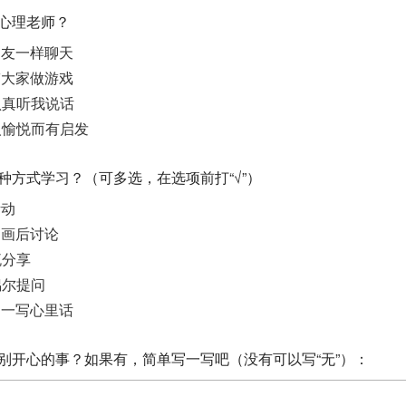
的心理老师？
朋友一样聊天
带大家做游戏
认真听我说话
人愉悦而有启发
哪种方式学习？（可多选，在选项前打“√”）
活动
动画后讨论
流分享
偶尔提问
写一写心里话
特别开心的事？如果有，简单写一写吧（没有可以写“无”）：