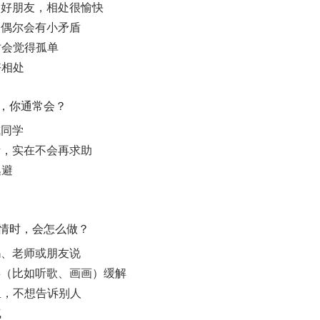
都是好朋友，相处很愉快
，偶尔会有小矛盾
时会觉得孤单
好相处
题，你通常会？
或同学
考，实在不会再求助
逃避
事情时，会怎么做？
妈、老师或朋友说
的事（比如听歌、画画）缓解
里，不想告诉别人
气