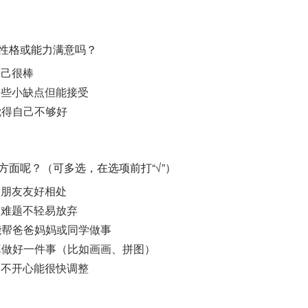
、性格或能力满意吗？
自己很棒
一些小缺点但能接受
觉得自己不够好
些方面呢？（可多选，在选项前打“√”）
和朋友友好相处
到难题不轻易放弃
，能帮爸爸妈妈或同学做事
认真做好一件事（比如画画、拼图）
到不开心能很快调整