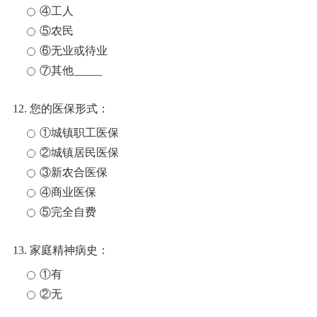
④工人
⑤农民
⑥无业或待业
⑦其他_____
12. 您的医保形式：
①城镇职工医保
②城镇居民医保
③新农合医保
④商业医保
⑤完全自费
13. 家庭精神病史：
①有
②无