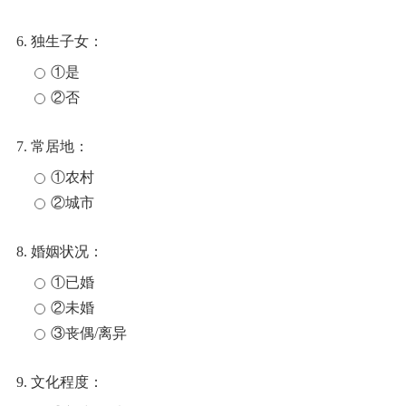
6. 独生子女：
①是
②否
7. 常居地：
①农村
②城市
8. 婚姻状况：
①已婚
②未婚
③丧偶/离异
9. 文化程度：