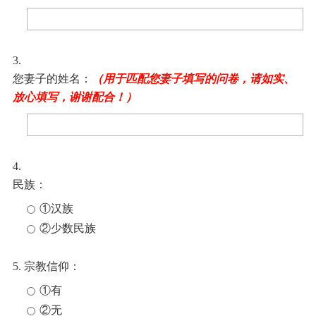
3.
您妻子的姓名：
（用于匹配您妻子填写的问卷，请如实、
放心填写，谢谢配合！）
4.
民族：
①汉族
②少数民族
5. 宗教信仰：
①有
②无