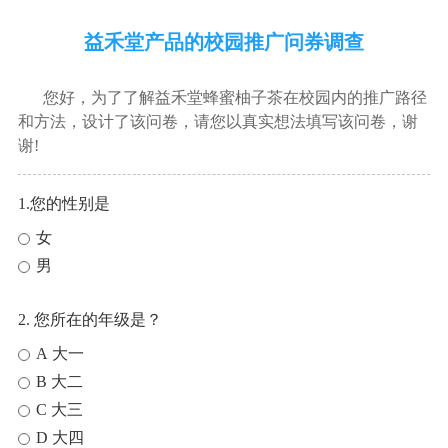
益禾堂产品的校园推广问券调查
您好，为了了解益禾堂蜂蜜柚子茶在校园内的推广路径
和方法，设计了该问卷，请您以真实想法填写该问卷，谢
谢!
1.您的性别是
女
男
2. 您所在的年级是？
A 大一
B 大二
C 大三
D 大四