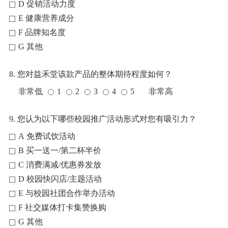
D 促销活动力度
E 健康营养成分
F 品牌知名度
G 其他
8. 您对益禾堂该款产品的整体期待程度如何？
非常低
1
2
3
4
5
非常高
9. 您认为以下哪些校园推广活动形式对您有吸引力？
A 免费试饮活动
B 买一送一/第二杯半价
C 消费满减/优惠券发放
D 校园快闪店/主题活动
E 与校园社团合作举办活动
F 社交媒体打卡集赞换购
G 其他