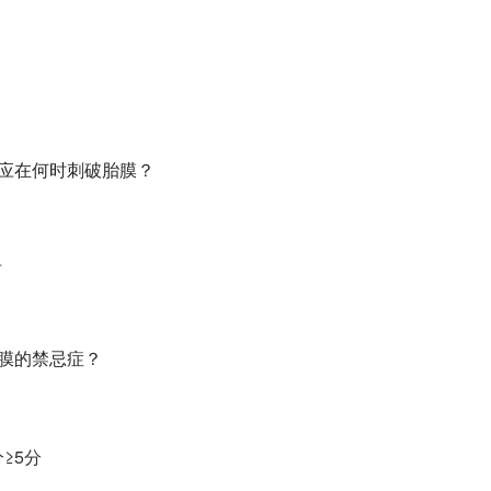
，应在何时刺破胎膜？
时
破膜的禁忌症？
分≥5分