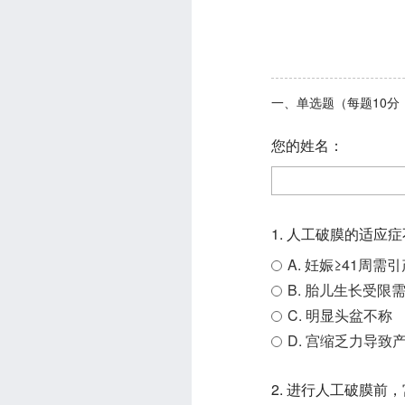
一、单选题（每题10分
您的姓名：
1. 人工破膜的适应
A. 妊娠≥41周需
B. 胎儿生长受限
C. 明显头盆不称
D. 宫缩乏力导致
2. 进行人工破膜前，