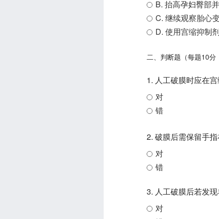
B. 抬高孕妇臀部
C. 继续观察胎心
D. 使用宫缩抑制
二、判断题（每题10分
1. 人工破膜时应
对
错
2. 破膜后需保留
对
错
3. 人工破膜后若发
对