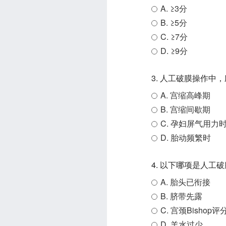
A. ≥3分
B. ≥5分
C. ≥7分
D. ≥9分
3. 人工破膜操作中
A. 宫缩高峰期
B. 宫缩间歇期
C. 孕妇屏气用力
D. 胎动频繁时
4. 以下哪项是人工
A. 胎头已衔接
B. 脐带先露
C. 宫颈Bishop评
D. 羊水过少