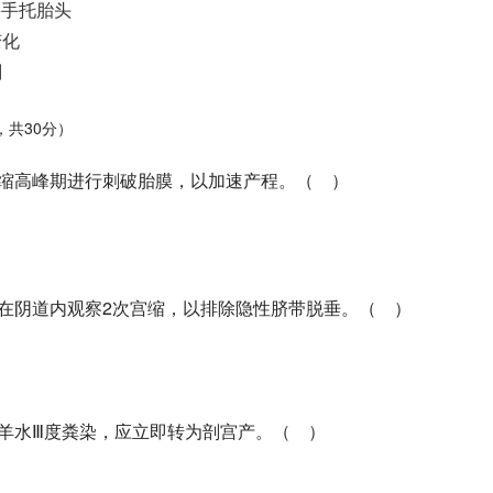
并手托胎头
变化
剂
，共30分）
在宫缩高峰期进行刺破胎膜，以加速产程。（ ）
手指在阴道内观察2次宫缩，以排除隐性脐带脱垂。（ ）
现羊水Ⅲ度粪染，应立即转为剖宫产。（ ）