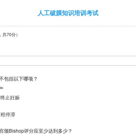
人工破膜知识培训考试
，共70分）
症不包括以下哪项？
引产
需终止妊娠
产程停滞
宫颈Bishop评分应至少达到多少？