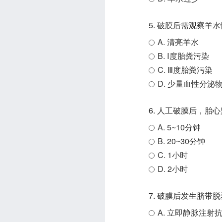
5. 破膜后需观察
A. 清亮羊水
B. Ⅰ度胎粪污染
C. Ⅲ度胎粪污染
D. 少量血性分泌
6. 人工破膜后，胎
A. 5~10分钟
B. 20~30分钟
C. 1小时
D. 2小时
7. 破膜后发生脐带
A. 立即静脉注射