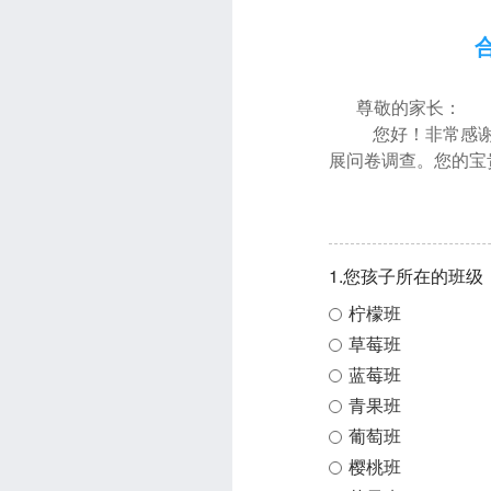
尊敬的家长：
您好！非常感谢
展问卷调查。您的宝
1.您孩子所在的班级
柠檬班
草莓班
蓝莓班
青果班
葡萄班
樱桃班