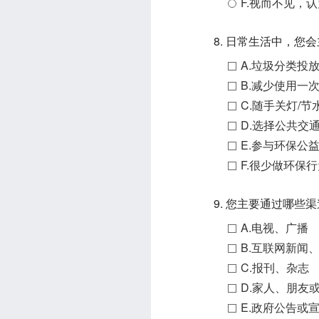
F.视而不见，
8. 日常生活中，您
A.垃圾分类投
B.减少使用一
C.随手关灯/节
D.选择公共交通
E.参与环保公
F.很少做环保
9. 您主要通过哪些
A.电视、广播
B.互联网新闻
C.报刊、杂志
D.家人、朋友
E.政府公告或