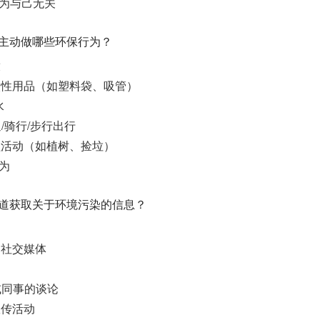
认为与己无关
会主动做哪些环保行为？
放
次性用品（如塑料袋、吸管）
水
/骑行/步行出行
益活动（如植树、捡垃）
行为
渠道获取关于环境污染的信息？
、社交媒体
或同事的谈论
宣传活动