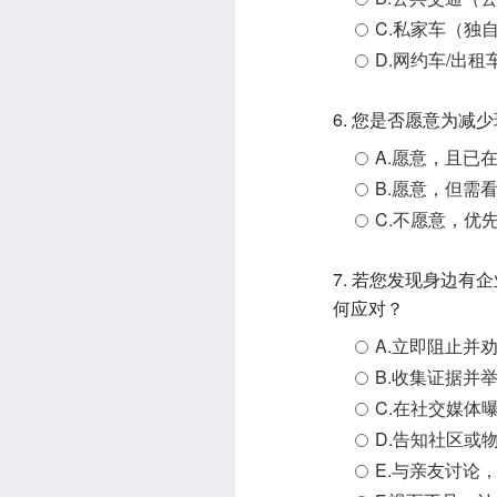
C.私家车（独
D.网约车/出租
6. 您是否愿意为
A.愿意，且已
B.愿意，但需
C.不愿意，优
7. 若您发现身边
何应对？
A.立即阻止并
B.收集证据并
C.在社交媒体
D.告知社区或
E.与亲友讨论