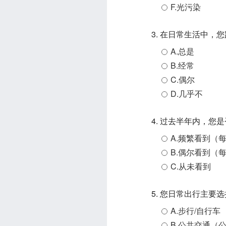
F.光污染
3. 在日常生活中
A.总是
B.经常
C.偶尔
D.几乎不
4. 过去半年内，
A.频繁看到（
B.偶尔看到（
C.从未看到
5. 您日常出行主要
A.步行/自行车
B.公共交通（