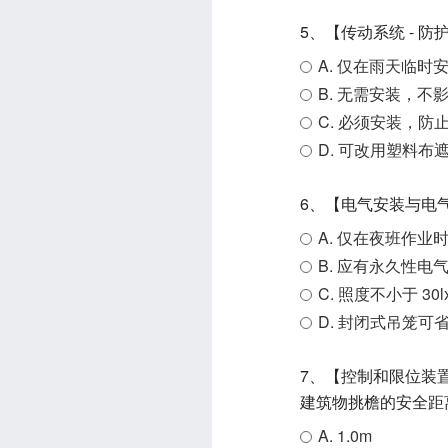
5、【传动系统 - 
A. 仅在雨天临时
B. 无需安装，不
C. 必须安装，
D. 可改用塑料布
6、【电气安装与电气
A. 仅在夜班作业
B. 应有永久性
C. 照度不小于 30l
D. 封闭式吊笼可
7、【控制和限位装置
建筑物挑檐的安全距
A. 1.0m