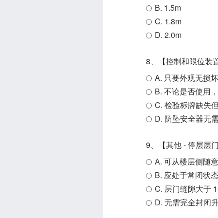
B. 1.5m
C. 1.8m
D. 2.0m
8、【控制和限位装置
A. 只要外观无
B. 不论是否使
C. 检验标牌缺
D. 防坠安全器
9、【其他 - 停层
A. 可从楼层侧
B. 应处于常闭
C. 层门缝隙大于 
D. 无需完全封闭