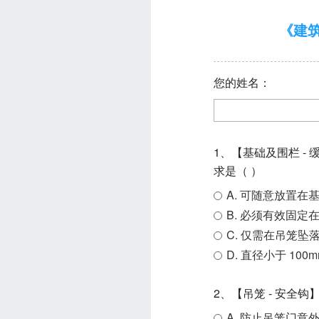
《建
您的姓名：
1、【基础及围栏 -
求是（ ）
A. 可随意放置在
B. 必须有效固
C. 仅需在吊笼坠
D. 直径小于 10
2、【吊笼 - 安全
A. 防止吊笼门意