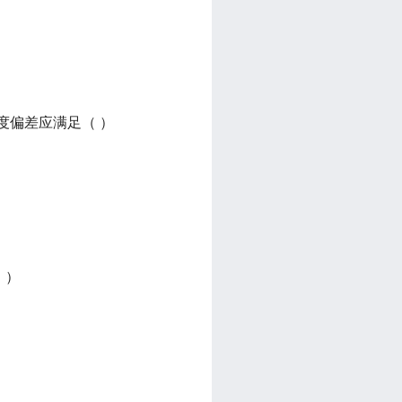
直度偏差应满足（ ）
 ）