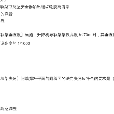
离导轨架或防坠安全器输出端齿轮脱离齿条
时的噪音
停靠
 导轨架垂直度】当施工升降机导轨架架设高度 h≤70m 时，其垂
高度的 1/1000
 附墙架夹角】附墙撑杆平面与附着面的法向夹角应符合的要求是（
况随意调整