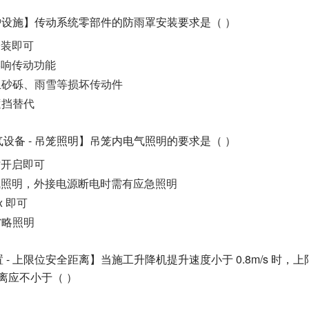
防护设施】传动系统零部件的防雨罩安装要求是（ ）
安装即可
影响传动功能
防止砂砾、雨雪等损坏传动件
遮挡替代
设备 - 吊笼照明】吊笼内电气照明的要求是（ ）
时开启即可
电气照明，外接电源断电时需有应急照明
x 即可
省略照明
 - 上限位安全距离】当施工升降机提升速度小于 0.8m/s 时，
离应不小于（ ）