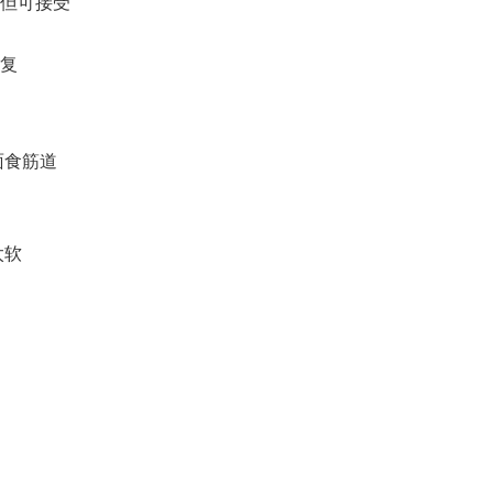
，但可接受
重复
面食筋道
太软