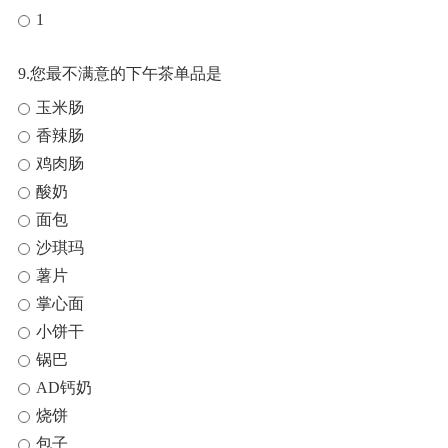
1
9.您最不满意的下午茶单品是
玉米肠
香辣肠
鸡肉肠
酸奶
面包
沙琪玛
薯片
掌心面
小饼干
锅巴
AD钙奶
烧饼
包子