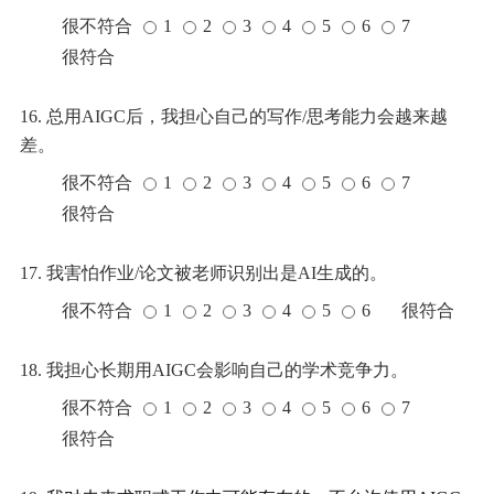
很不符合
1
2
3
4
5
6
7
很符合
16. 总用AIGC后，我担心自己的写作/思考能力会越来越
差。
很不符合
1
2
3
4
5
6
7
很符合
17. 我害怕作业/论文被老师识别出是AI生成的。
很不符合
1
2
3
4
5
6
很符合
18. 我担心长期用AIGC会影响自己的学术竞争力。
很不符合
1
2
3
4
5
6
7
很符合