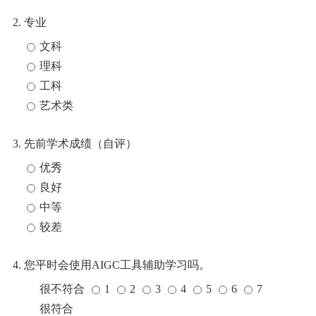
2. 专业
文科
理科
工科
艺术类
3. 先前学术成绩（自评）
优秀
良好
中等
较差
4. 您平时会使用AIGC工具辅助学习吗。
很不符合
1
2
3
4
5
6
7
很符合