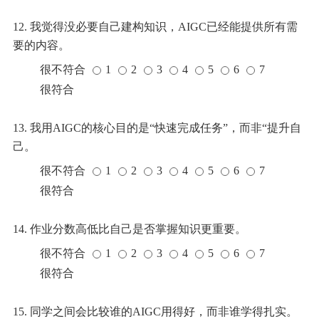
12. 我觉得没必要自己建构知识，AIGC已经能提供所有需
要的内容。
很不符合
1
2
3
4
5
6
7
很符合
13. 我用AIGC的核心目的是“快速完成任务”，而非“提升自
己。
很不符合
1
2
3
4
5
6
7
很符合
14. 作业分数高低比自己是否掌握知识更重要。
很不符合
1
2
3
4
5
6
7
很符合
15. 同学之间会比较谁的AIGC用得好，而非谁学得扎实。