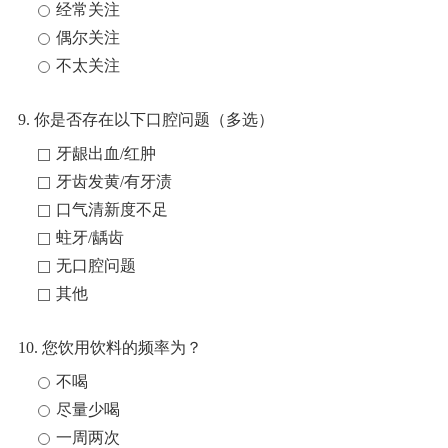
经常关注
偶尔关注
不太关注
9. 你是否存在以下口腔问题（多选）
牙龈出血/红肿
牙齿发黄/有牙渍
口气清新度不足
蛀牙/龋齿
无口腔问题
其他
10. 您饮用饮料的频率为？
不喝
尽量少喝
一周两次