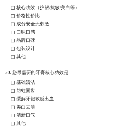
核心功效（护龈/抗敏/美白等）
价格性价比
成分安全无刺激
口味口感
品牌口碑
包装设计
其他
20. 您最需要的牙膏核心功效是
基础清洁
防蛀固齿
缓解牙龈敏感出血
美白去渍
清新口气
其他