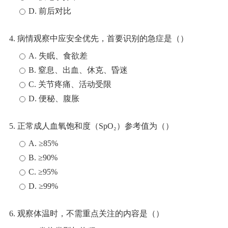
D. 前后对比
4. 病情观察中应安全优先，首要识别的急症是（）
A. 失眠、食欲差
B. 窒息、出血、休克、昏迷
C. 关节疼痛、活动受限
D. 便秘、腹胀
5. 正常成人血氧饱和度（SpO₂）参考值为（）
A. ≥85%
B. ≥90%
C. ≥95%
D. ≥99%
6. 观察体温时，不需重点关注的内容是（）