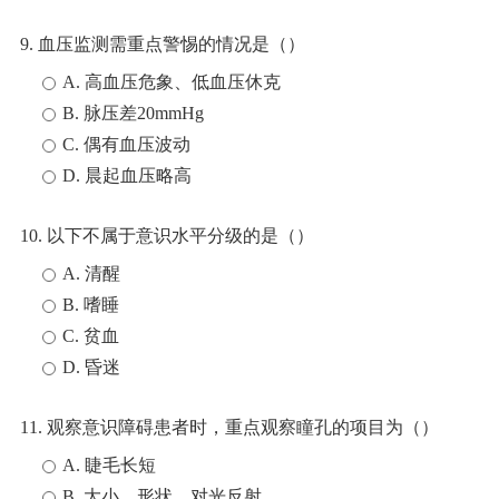
9. 血压监测需重点警惕的情况是（）
A. 高血压危象、低血压休克
B. 脉压差20mmHg
C. 偶有血压波动
D. 晨起血压略高
10. 以下不属于意识水平分级的是（）
A. 清醒
B. 嗜睡
C. 贫血
D. 昏迷
11. 观察意识障碍患者时，重点观察瞳孔的项目为（）
A. 睫毛长短
B. 大小、形状、对光反射