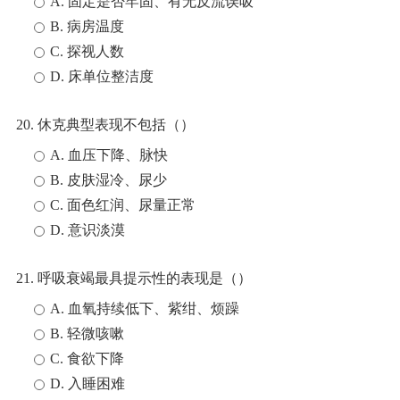
A. 固定是否牢固、有无反流误吸
B. 病房温度
C. 探视人数
D. 床单位整洁度
20. 休克典型表现不包括（）
A. 血压下降、脉快
B. 皮肤湿冷、尿少
C. 面色红润、尿量正常
D. 意识淡漠
21. 呼吸衰竭最具提示性的表现是（）
A. 血氧持续低下、紫绀、烦躁
B. 轻微咳嗽
C. 食欲下降
D. 入睡困难