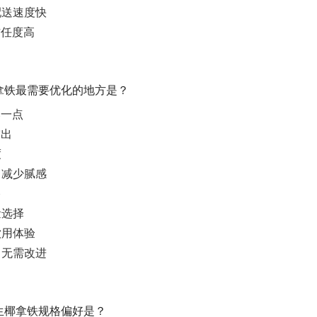
配送速度快
信任度高
椰拿铁最需要优化的地方是？
郁一点
突出
度
，减少腻感
格
量选择
饮用体验
，无需改进
幸生椰拿铁规格偏好是？