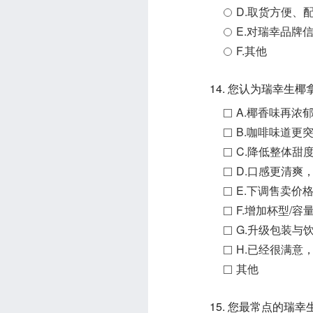
D.取货方便、
E.对瑞幸品牌
F.其他
14. 您认为瑞幸生
A.椰香味再浓
B.咖啡味道更
C.降低整体甜
D.口感更清爽
E.下调售卖价
F.增加杯型/容
G.升级包装与
H.已经很满意
其他
15. 您最常点的瑞