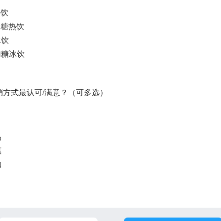
热饮
加糖热饮
冰饮
加糖冰饮
促销方式最认可/满意？（可多选）
品
惠
扣