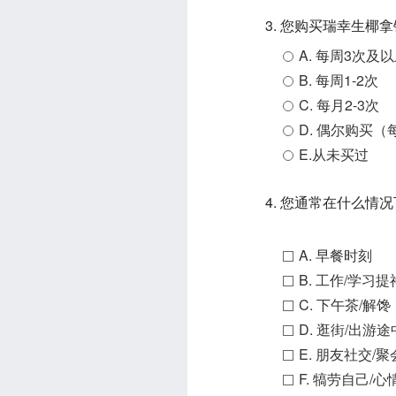
3. 您购买瑞幸生椰
A. 每周3次及
B. 每周1-2次
C. 每月2-3次
D. 偶尔购买（
E.从未买过
4. 您通常在什么
A. 早餐时刻
B. 工作/学习提
C. 下午茶/解馋
D. 逛街/出游途
E. 朋友社交/聚
F. 犒劳自己/