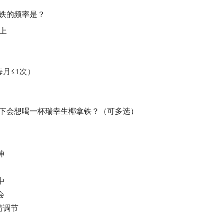
拿铁的频率是？
以上
每月≤1次）
情况下会想喝一杯瑞幸生椰拿铁？（可多选）
神
中
会
心情调节