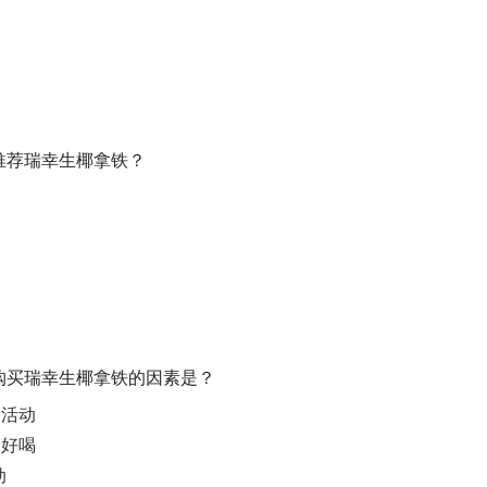
人推荐瑞幸生椰拿铁？
复购买瑞幸生椰拿铁的因素是？
扣活动
身好喝
动