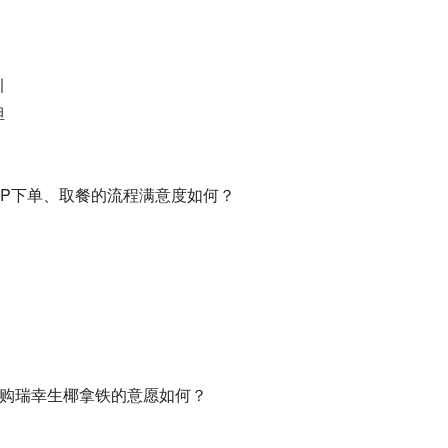
引
担
/APP下单、取餐的流程满意度如何？
内复购瑞幸生椰拿铁的意愿如何？