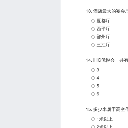
13. 酒店最大的宴
夏都厅
西平厅
鄯州厅
三江厅
14. IHG优悦会一
3
4
5
6
15. 多少米属于高空
1米以上
2米以上