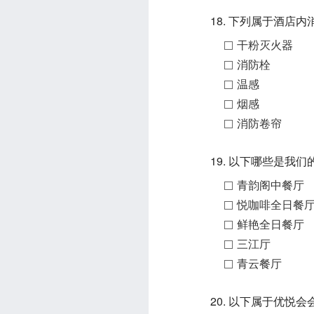
18. 下列属于酒店
干粉灭火器
消防栓
温感
烟感
消防卷帘
19. 以下哪些是我
青韵阁中餐厅
悦咖啡全日餐
鲜艳全日餐厅
三江厅
青云餐厅
20. 以下属于优悦