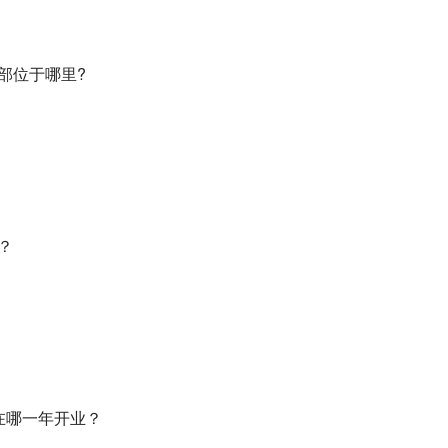
总部位于哪里?
？
牌在哪一年开业？