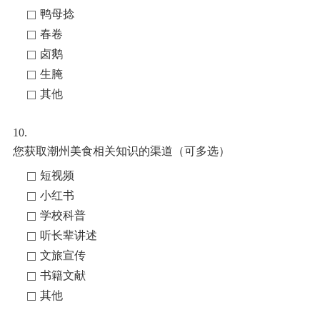
鸭母捻
春卷
卤鹅
生腌
其他
10.
您获取潮州美食相关知识的渠道（可多选）
短视频
小红书
学校科普
听长辈讲述
文旅宣传
书籍文献
其他