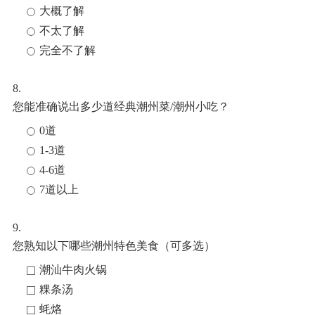
大概了解
不太了解
完全不了解
8.
您能准确说出多少道经典潮州菜/潮州小吃？
0道
1-3道
4-6道
7道以上
9.
您熟知以下哪些潮州特色美食（可多选）
潮汕牛肉火锅
粿条汤
蚝烙