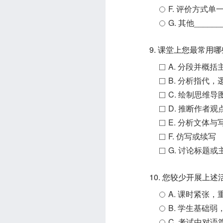
F. 评价方
G. 其他______
9. 课堂上您最常用
A. 分段并概括
B. 分析指代
C. 绘制思维导
D. 推断作者观
E. 分析文体与
F. 仿写或续写
G. 讨论标题或
10. 您较少开展上
A. 课时紧张
B. 学生基础
C. 考试中对