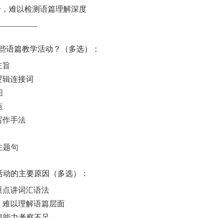
式单一，难以检测语篇理解深度
_________
哪些语篇教学活动？（多选）：
主旨
，逻辑连接词
图
点
写作手法
主题句
述活动的主要原因（多选）：
，重点讲词汇语法
弱，难以理解语篇层面
语篇能力考察不足