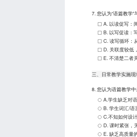
7. 您认为“语篇教
A. 以读促写
B. 以写促读
C. 读写循环
D. 关联度较
E. 不清楚二者
三、日常教学实施现
8. 您认为语篇教学
A.学生缺乏对
B. 学生词汇
C.不知如何设
D. 课时紧张
E. 缺乏高质